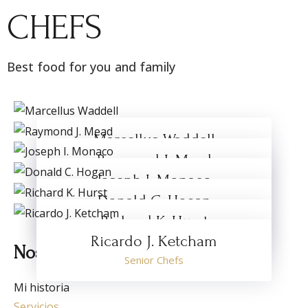
CHEFS
Best food for you and family
Marcellus Waddell
Raymond J. Mead
Senior Chefs
Joseph I. Monaco
Senior Chefs
Donald C. Hogan
Seinor Chefs
Richard K. Hurst
Senior Chefs
Ricardo J. Ketcham
Senior Chefs
Nosotros
Senior Chefs
Mi historia
Servicios